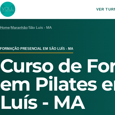
VER TUR
Home
/
Maranhão
/
São Luís - MA
FORMAÇÃO PRESENCIAL EM SÃO LUÍS - MA
Curso de F
em Pilates 
Luís - MA