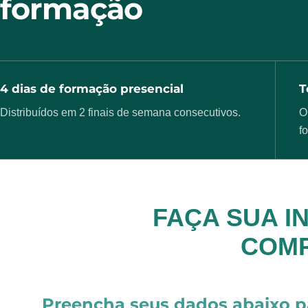
formação
4 dias de formação presencial
T
Distribuídos em 2 finais de semana consecutivos.
O
f
FAÇA SUA I
COMP
Preencha seus dados abaixo p