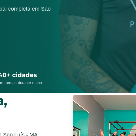
cial completa em São
40+ cidades
m turmas durante o ano
,
m São Luís - MA,