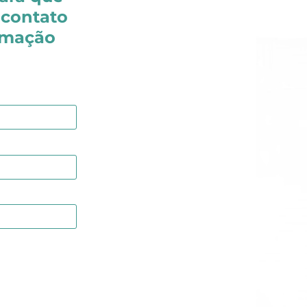
 contato
rmação