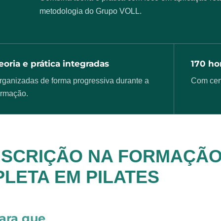
metodologia do Grupo VOLL.
eoria e prática integradas
170 hor
rganizadas de forma progressiva durante a
Com cert
ormação.
NSCRIÇÃO NA FORMAÇÃ
LETA EM PILATES
ara que