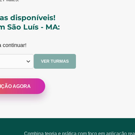
as disponíveis!
m São Luís - MA:
 continuar!
VER TURMAS
RIÇÃO AGORA
Combina teoria e prática com foco em aplicação real